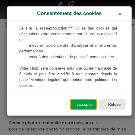
Ailesse
Consentement des cookies
MENU
Le site "ailesse-production.fr/" utilise des cookies qui 
nécessitent votre consentement car ils ont pour objectif 
de :

Photos de grossesse et
     - mesurer l'audience afin d'analyser et améliorer les 
performances

     - servir à des opérations de publicité personnalisée

naissance
Votre choix sera conservé pour une durée maximale de 
6 mois et peut être modifié à tout moment depuis la 
Séance photo « grossesse » :
page "Mentions légales" qui contient notre politique des 
La séance photo de grossesse peut se dérouler juste avec
cookies.
la future maman, en couple ou en famille.
En général, le meilleur moment se situe entre le 7ème et le
8ème mois en fonction de la taille du ventre et de votre
Accepter
Refuser
mobilité.
Séance photo « maternité » ou « naissance » :
Lors de la séance photo naissance, je ne fais pas de mise