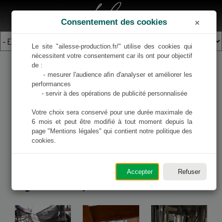
Ailesse
Consentement des cookies
MENU
Le site "ailesse-production.fr/" utilise des cookies qui 
nécessitent votre consentement car ils ont pour objectif 
de :

Photos d'entreprises
     - mesurer l'audience afin d'analyser et améliorer les 
performances

     - servir à des opérations de publicité personnalisée

En
entreprise
(corporate), quelque soit votre besoin, pour
Votre choix sera conservé pour une durée maximale de 
moi la dynamique est la même. Je m'intègre à l'entreprise,
6 mois et peut être modifié à tout moment depuis la 
valorise l'équipe, le travail, les produits, la structure. Les
page "Mentions légales" qui contient notre politique des 
images représenteront l'énergie qui se dégage de cet
cookies.
ensemble. Ainsi vos photos seront à votre image.
Accepter
Refuser
Galerie de photos